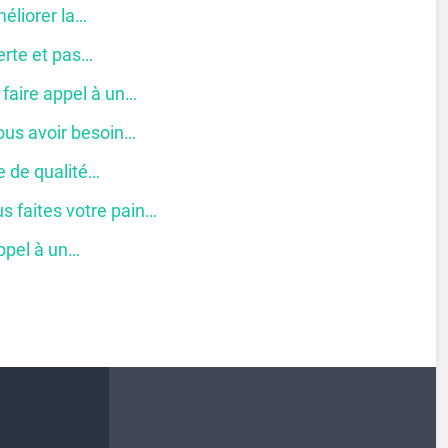
méliorer la…
verte et pas…
 faire appel à un…
ous avoir besoin…
ie de qualité…
s faites votre pain…
appel à un…