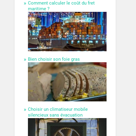
Comment calculer le coût du fret
maritime ?
Bien choisir son foie gras
Choisir un climatiseur mobile
silencieux sans évacuation