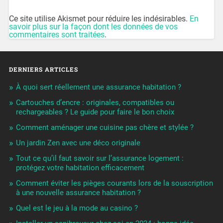
Ce site utilise Akismet pour réduire les indésirables.
En
savoir plus sur la façon dont les données de vos
commentaires sont traitées
.
DERNIERS ARTICLES
À quoi sert réellement une assurance habitation ?
Cartouches d’encre : originales, compatibles ou
rechargeables ? Le guide pour faire le bon choix
Comment aménager une cuisine pas chère et stylée ?
Un jardin Zen avec une déco originale
Tout ce qu’il faut savoir sur l’assurance logement :
protégez votre habitation efficacement
Comment éviter les pièges courants lors de la souscription
à une nouvelle assurance habitation ?
Quel est le jeu à la mode au casino ?