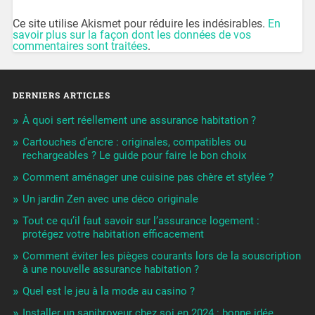
Ce site utilise Akismet pour réduire les indésirables.
En
savoir plus sur la façon dont les données de vos
commentaires sont traitées
.
DERNIERS ARTICLES
À quoi sert réellement une assurance habitation ?
Cartouches d’encre : originales, compatibles ou
rechargeables ? Le guide pour faire le bon choix
Comment aménager une cuisine pas chère et stylée ?
Un jardin Zen avec une déco originale
Tout ce qu’il faut savoir sur l’assurance logement :
protégez votre habitation efficacement
Comment éviter les pièges courants lors de la souscription
à une nouvelle assurance habitation ?
Quel est le jeu à la mode au casino ?
Installer un sanibroyeur chez soi en 2024 : bonne idée