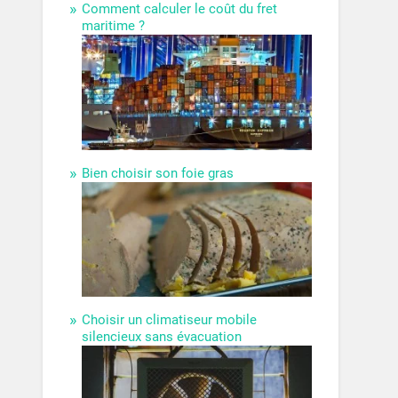
Comment calculer le coût du fret
maritime ?
Bien choisir son foie gras
Choisir un climatiseur mobile
silencieux sans évacuation