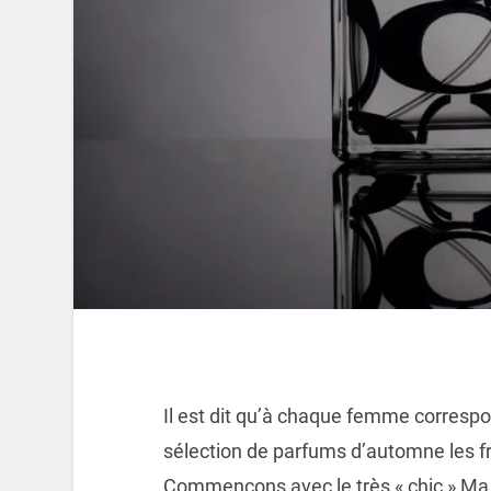
Il est dit qu’à chaque femme corres
sélection de parfums d’automne les f
Commençons avec le très « chic » Ma