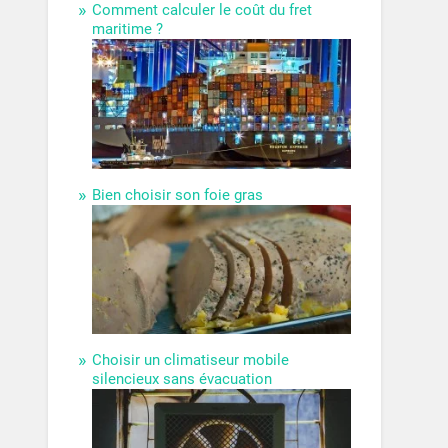
Comment calculer le coût du fret
maritime ?
Bien choisir son foie gras
Choisir un climatiseur mobile
silencieux sans évacuation