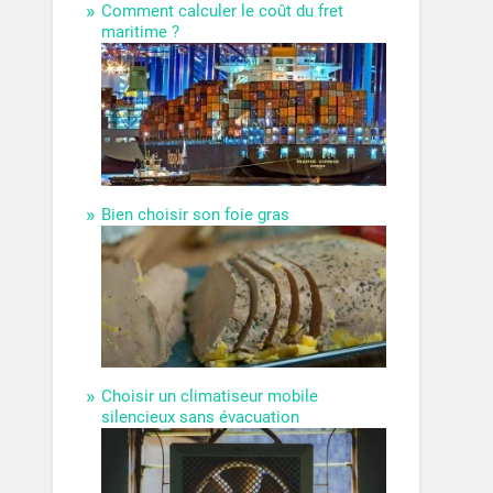
Comment calculer le coût du fret
maritime ?
Bien choisir son foie gras
Choisir un climatiseur mobile
silencieux sans évacuation