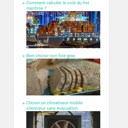
Comment calculer le coût du fret
maritime ?
Bien choisir son foie gras
Choisir un climatiseur mobile
silencieux sans évacuation