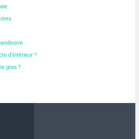
ale
oires
candinave
te d’intérieur ?
oie gras ?