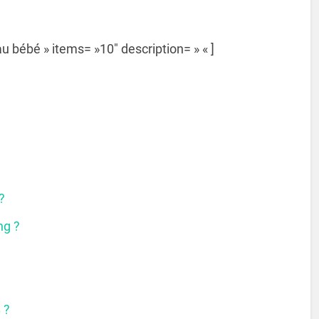
 bébé » items= »10″ description= » « ]
?
ng ?
 ?