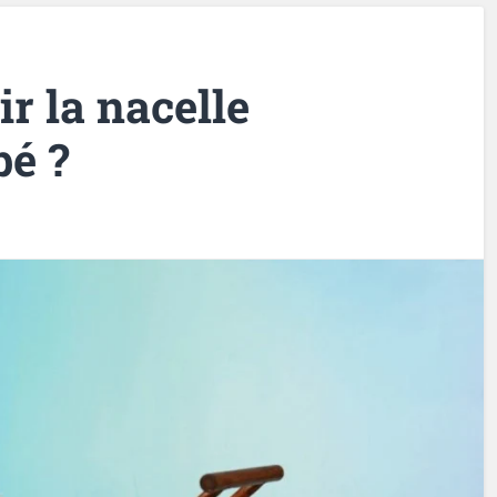
r la nacelle
bé ?