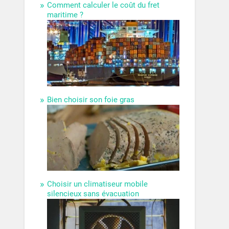
Comment calculer le coût du fret
maritime ?
Bien choisir son foie gras
Choisir un climatiseur mobile
silencieux sans évacuation