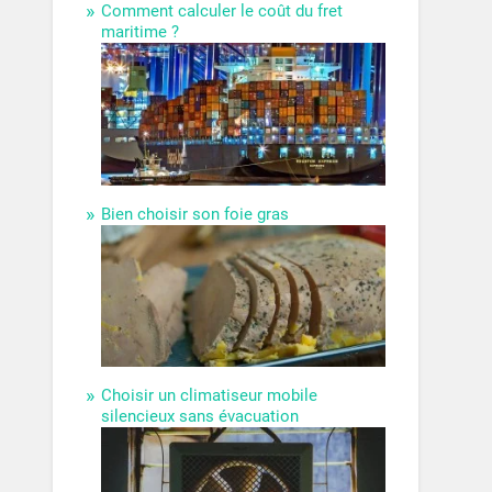
Comment calculer le coût du fret
maritime ?
Bien choisir son foie gras
Choisir un climatiseur mobile
silencieux sans évacuation