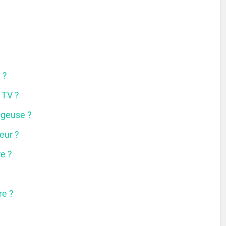
 ?
 TV ?
ugeuse ?
eur ?
e ?
re ?