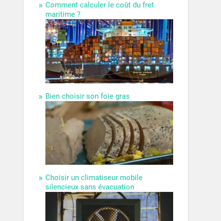
Comment calculer le coût du fret
maritime ?
Bien choisir son foie gras
Choisir un climatiseur mobile
silencieux sans évacuation