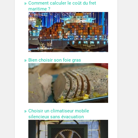
Comment calculer le coût du fret
maritime ?
Bien choisir son foie gras
Choisir un climatiseur mobile
silencieux sans évacuation