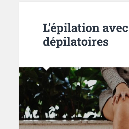
L’épilation ave
dépilatoires