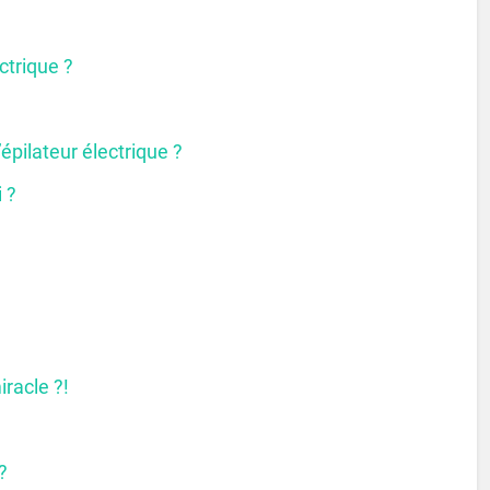
ctrique ?
épilateur électrique ?
 ?
racle ?!
 ?