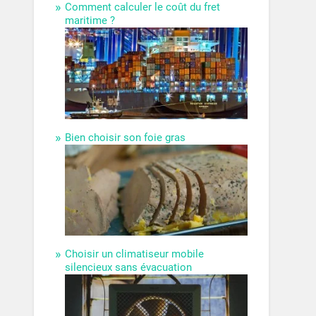
Comment calculer le coût du fret
maritime ?
Bien choisir son foie gras
Choisir un climatiseur mobile
silencieux sans évacuation