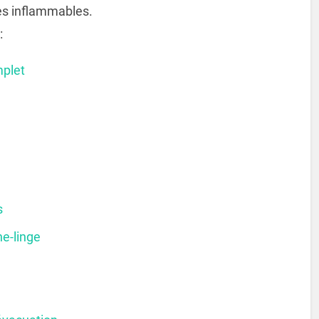
es inflammables.
:
mplet
s
he-linge