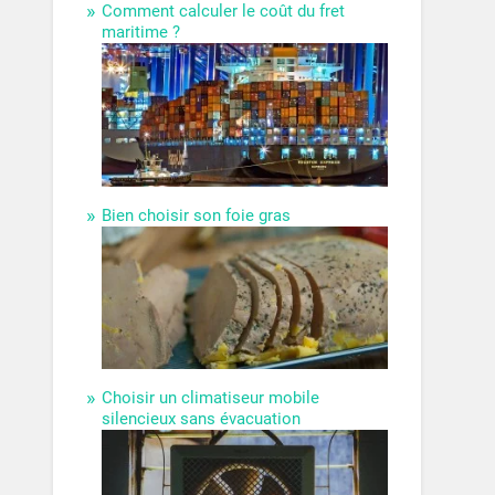
Comment calculer le coût du fret
maritime ?
Bien choisir son foie gras
Choisir un climatiseur mobile
silencieux sans évacuation